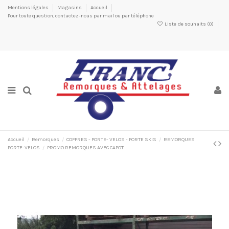
Mentions légales
Magasins
Accueil
Pour toute question, contactez-nous par mail ou par téléphone
Liste de souhaits (
0
)
Accueil
Remorques
COFFRES - PORTE- VELOS - PORTE SKIS
REMORQUES
PORTE-VELOS
PROMO REMORQUES AVEC CAPOT