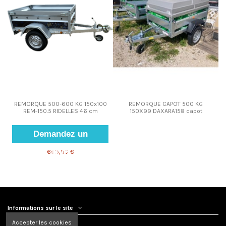
Demandez
Demandez
REMORQUE 500-600 KG 150x100
REMORQUE CAPOT 500 KG
REM-150.5 RIDELLES 46 cm
150X99 DAXARA158 capot
un devis
un devis
Demandez un
devis
699,00 €
Informations sur le site
Accepter les cookies