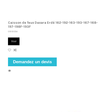
Caisson de feux Daxara Erdé 162-192-163-193-167-168-
197-198F-193F
09191354
Voir
Demandez un devis