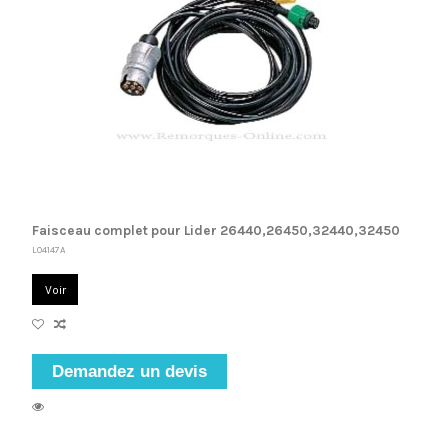
Faisceau complet pour Lider 26440,26450,32440,32450
L04147A
Voir
Demandez un devis