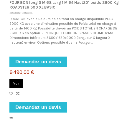
FOURGON long 3 M 68 Larg 1 M 64 Haut201 poids 2600 Kg
ROADSTER 500 XL BASIC
XROADSTER500XL
FOURGON avec plusieurs poids total en charge disponible PTAC
2000 KG avec une diminution possible du Poids total en charge à
partir de 1400 Kg. Possibilité d'avoir un POIDS TOTAL EN CHARGE DE
2600 KG en option. REMORQUE FOURGON GRAND VOLUME 12M3
Dimensions intérieurs 3650x1670x2000 (longueur X largeur X
hauteur) environ Options possible d'usine Fourgon...
Demandez un devis
9 490,00 €
Voir
Demandez un devis