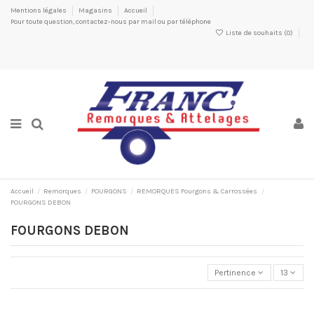
Mentions légales
Magasins
Accueil
Pour toute question, contactez-nous par mail ou par téléphone
Liste de souhaits (
0
)
Accueil
Remorques
FOURGONS
REMORQUES Fourgons & Carrossées
FOURGONS DEBON
FOURGONS DEBON
Pertinence
13