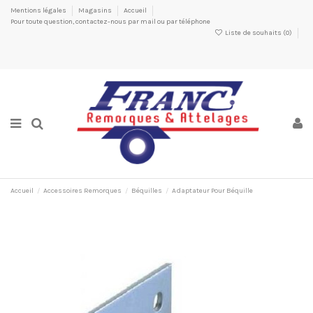
Mentions légales
Magasins
Accueil
Pour toute question, contactez-nous par mail ou par téléphone
Liste de souhaits (
0
)
Accueil
Accessoires Remorques
Béquilles
Adaptateur Pour Béquille