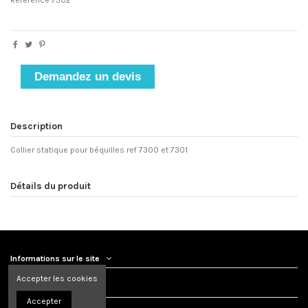
Référence
7302
Demandez un devis
Description
Collier statique pour béquilles ref 7300 et 7301
Détails du produit
Informations sur le site
Accepter les cookies
Nous contacter
Accepter