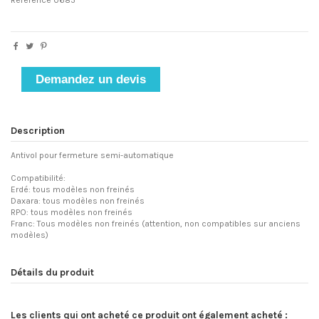
Référence
0685
Demandez un devis
Description
Antivol pour fermeture semi-automatique
Compatibilité:
Erdé: tous modèles non freinés
Daxara: tous modèles non freinés
RPO: tous modèles non freinés
Franc: Tous modèles non freinés (attention, non compatibles sur anciens
modèles)
Détails du produit
Les clients qui ont acheté ce produit ont également acheté :