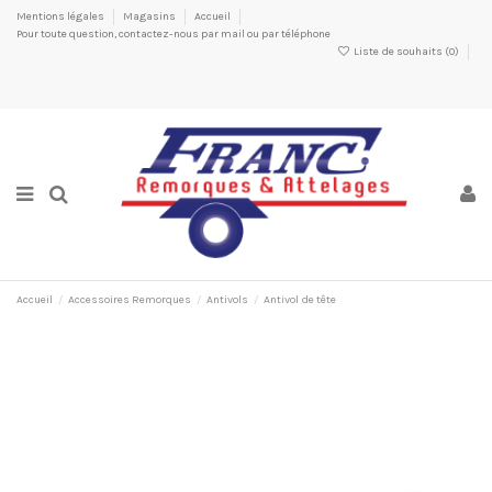
Mentions légales
Magasins
Accueil
Pour toute question, contactez-nous par mail ou par téléphone
Liste de souhaits (
0
)
Accueil
Accessoires Remorques
Antivols
Antivol de tête